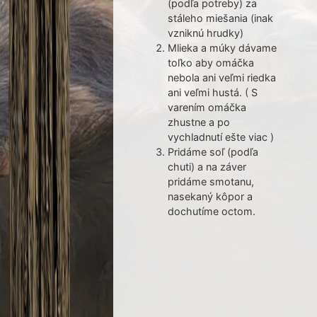
(podľa potreby) za
stáleho miešania (inak
vzniknú hrudky)
Mlieka a múky dávame
toľko aby omáčka
nebola ani veľmi riedka
ani veľmi hustá. ( S
varením omáčka
zhustne a po
vychladnutí ešte viac )
Pridáme soľ (podľa
chuti) a na záver
pridáme smotanu,
nasekaný kôpor a
dochutíme octom.