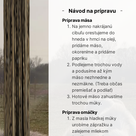
Návod na prípravu
Príprava mäsa
Na jemno nakrájanú
cibuľu orestujeme do
hneda v hrnci na oleji,
pridáme mäso,
okoreníme a pridáme
papriku
Podlejeme trochou vody
a podusíme až kým
mäso nezhnedne a
nezmäkne. (Treba občas
premiešať a podliať)
Hotové mäso zahustíme
trochou múky.
Príprava omáčky
Z masla hladkej múky
urobíme zápražku a
zalejeme mliekom