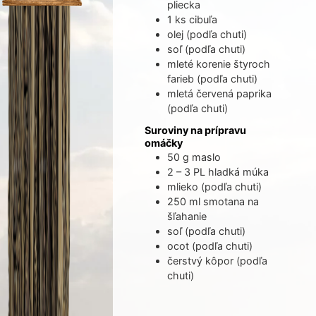
pliecka
1
ks
cibuľa
olej
(podľa chuti)
soľ
(podľa chuti)
mleté korenie štyroch
farieb
(podľa chuti)
mletá červená paprika
(podľa chuti)
Suroviny na prípravu
omáčky
50
g
maslo
2 – 3
PL
hladká múka
mlieko
(podľa chuti)
250
ml
smotana na
šľahanie
soľ
(podľa chuti)
ocot
(podľa chuti)
čerstvý kôpor
(podľa
chuti)